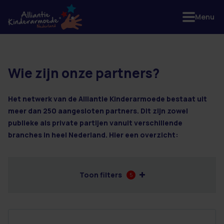
Menu
Wie zijn onze partners?
2 resultaten
Het netwerk van de Alliantie Kinderarmoede bestaat uit
meer dan 250 aangesloten partners. Dit zijn zowel
publieke als private partijen vanuit verschillende
branches in heel Nederland. Hier een overzicht:
Toon filters
5