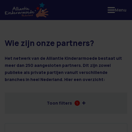
Menu
Wie zijn onze partners?
4 resultaten
Het netwerk van de Alliantie Kinderarmoede bestaat uit
meer dan 250 aangesloten partners. Dit zijn zowel
publieke als private partijen vanuit verschillende
branches in heel Nederland. Hier een overzicht:
Toon filters
5