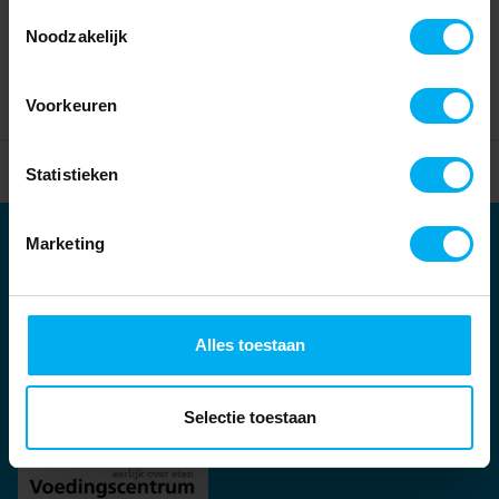
Toestemmingsselectie
Noodzakelijk
Voorkeuren
Home
Partners
Statistieken
Marketing
Partners
Kernpartners:
Alles toestaan
Selectie toestaan