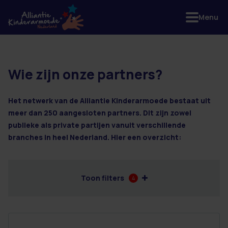
Menu
Wie zijn onze partners?
2 resultaten
Het netwerk van de Alliantie Kinderarmoede bestaat uit
meer dan 250 aangesloten partners. Dit zijn zowel
publieke als private partijen vanuit verschillende
branches in heel Nederland. Hier een overzicht:
Toon filters
4