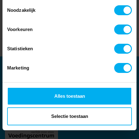
Toestemmingsselectie
Noodzakelijk
Voorkeuren
Home
Partners
Statistieken
Marketing
Partners
Kernpartners:
Alles toestaan
Selectie toestaan