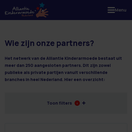
Menu
Wie zijn onze partners?
2 resultaten
Het netwerk van de Alliantie Kinderarmoede bestaat uit
meer dan 250 aangesloten partners. Dit zijn zowel
publieke als private partijen vanuit verschillende
branches in heel Nederland. Hier een overzicht:
Toon filters
4