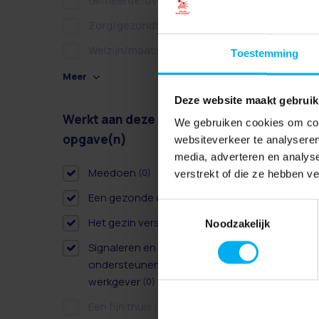
Gemeente/overheid
(0)
Zorg/gezondheidszorg
(0)
Welzijn/maatschappelijk
(0)
Toestemming
Meer
Deze website maakt gebruik
Werkt aan deze
Wissen
We gebruiken cookies om cont
opgave(n)
websiteverkeer te analyseren
media, adverteren en analys
Meedoen
(0)
verstrekt of die ze hebben v
Een gezonde dag
(0)
Toestemmingsselectie
Het gezin versterken
(1)
Noodzakelijk
Signaleren en
ondersteunen als
werkgever
(0)
Een fijn thuis
(0)