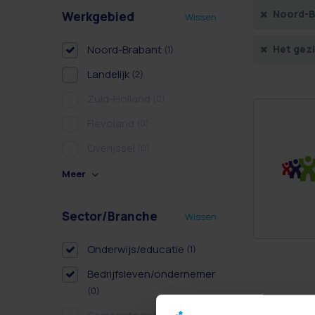
Noord-B
Werkgebied
Wissen
Noord-Brabant
Het gez
(1)
Landelijk
(2)
Zuid-Holland
(0)
Flevoland
(0)
Overijssel
(0)
Meer
Sector/Branche
Wissen
Onderwijs/educatie
(1)
Bedrijfsleven/ondernemer
(0)