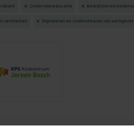
rabant
Onderwijs/educatie
Bedrijfsleven/ondern
in versterken
Signaleren en ondersteunen als werkgever