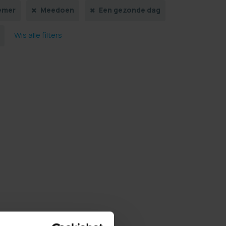
emer
Meedoen
Een gezonde dag
Wis alle filters