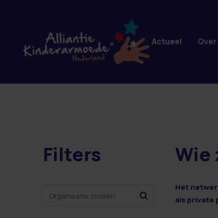
Overslaan en naar de inhoud gaan
Actueel
Over
Filters
Wie 
1 resultaten
Het netwerk
als private