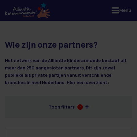
Menu
Wie zijn onze partners?
4 resultaten
Het netwerk van de Alliantie Kinderarmoede bestaat uit
meer dan 250 aangesloten partners. Dit zijn zowel
publieke als private partijen vanuit verschillende
branches in heel Nederland. Hier een overzicht:
Toon filters
7