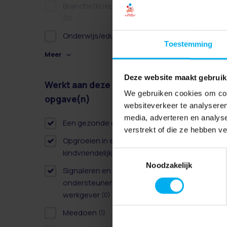
Branche/koepel/belangen
(0)
Onderwijs/educatie
(2)
Toestemming
Meer
Deze website maakt gebruik
Werkt aan deze
Wissen
We gebruiken cookies om cont
opgave(n)
websiteverkeer te analyseren
media, adverteren en analys
Een gezonde dag
(1)
verstrekt of die ze hebben v
Opgroeien in een
kindvriendelijke omgeving
(1)
Toestemmingsselectie
Noodzakelijk
Signaleren en
ondersteunen als
werkgever
(0)
Meedoen
(1)