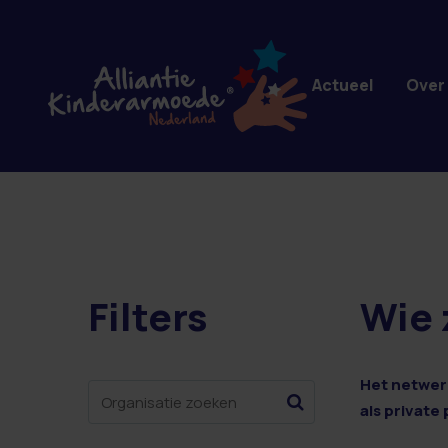
Overslaan en naar de inhoud gaan
Actueel
Over
Filters
Wie 
2 resultaten
Het netwerk
als private