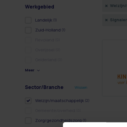
Welzijn
Werkgebied
Landelijk
Signale
(1)
Zuid-Holland
(1)
Flevoland
(0)
Overijssel
(0)
Gelderland
(0)
Meer
Sector/Branche
Wissen
Welzijn/maatschappelijk
(2)
Gemeente/overheid
(0)
Zorg/gezondheidszorg
(1)