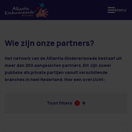
Menu
Wie zijn onze partners?
3 resultaten
Het netwerk van de Alliantie Kinderarmoede bestaat uit
meer dan 250 aangesloten partners. Dit zijn zowel
publieke als private partijen vanuit verschillende
branches in heel Nederland. Hier een overzicht:
Toon filters
5