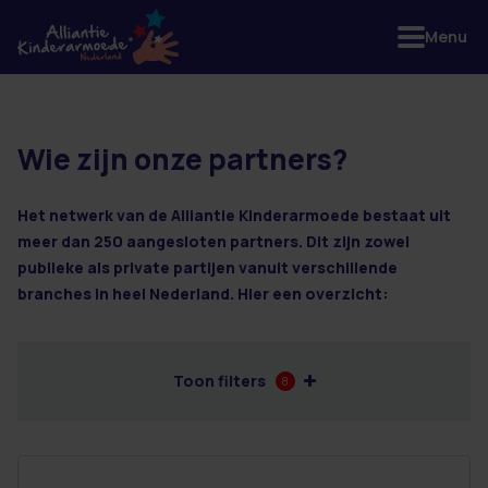
Menu
Wie zijn onze partners?
3 resultaten
Het netwerk van de Alliantie Kinderarmoede bestaat uit
meer dan 250 aangesloten partners. Dit zijn zowel
publieke als private partijen vanuit verschillende
branches in heel Nederland. Hier een overzicht:
Toon filters
8