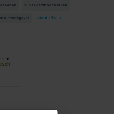
Meedoen
Het gezin versterken
Wis alle filters
n als werkgever