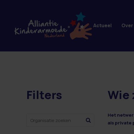
Overslaan en naar de inhoud gaan
Actueel
Over
Filters
Wie 
2 resultaten
Het netwerk
als private