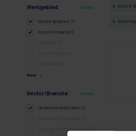
Noord-B
Werkgebied
Wissen
Noord-Brabant
Ervaring
(1)
Noord-Holland
(1)
Landelijk
(0)
Zuid-Holland
(0)
Flevoland
(0)
Meer
Sector/Branche
Wissen
Onderwijs/educatie
(2)
Gemeente/overheid
(0)
Zorg/gezondheidszorg
(0)