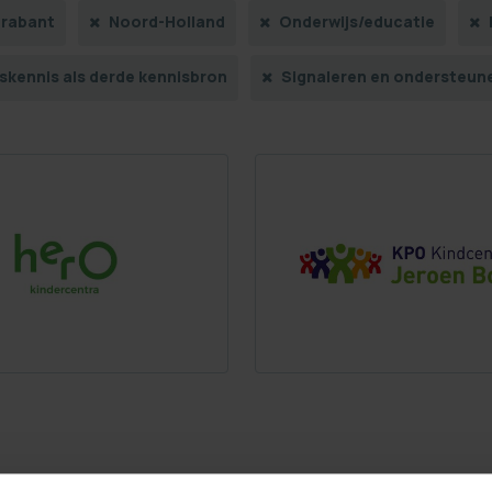
rabant
Noord-Holland
Onderwijs/educatie
skennis als derde kennisbron
Signaleren en ondersteune