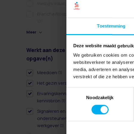
Welzijn/maatschappelijk
(0)
Branche/koepel/belangen
(0)
Toestemming
Meer
Deze website maakt gebruik
Werkt aan deze
Wissen
We gebruiken cookies om cont
opgave(n)
websiteverkeer te analyseren
media, adverteren en analys
Meedoen
(1)
verstrekt of die ze hebben v
Het gezin versterken
(2)
Toestemmingsselectie
Ervaringskennis als derde
Noodzakelijk
kennisbron
(1)
Signaleren en
ondersteunen als
werkgever
(1)