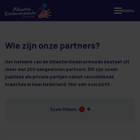
Menu
Wie zijn onze partners?
3 resultaten
Het netwerk van de Alliantie Kinderarmoede bestaat uit
meer dan 250 aangesloten partners. Dit zijn zowel
publieke als private partijen vanuit verschillende
branches in heel Nederland. Hier een overzicht:
Toon filters
5