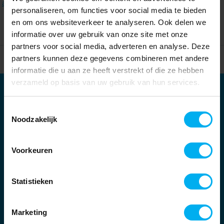
alle filters
.
personaliseren, om functies voor social media te bieden
en om ons websiteverkeer te analyseren. Ook delen we
informatie over uw gebruik van onze site met onze
partners voor social media, adverteren en analyse. Deze
partners kunnen deze gegevens combineren met andere
Home
Partners
informatie die u aan ze heeft verstrekt of die ze hebben
verzameld op basis van uw gebruik van hun services.
Partners
Toestemmingsselectie
Kernpartners:
Noodzakelijk
Voorkeuren
Statistieken
Marketing