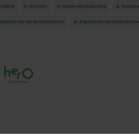
olland
Utrecht
Onderwijs/educatie
Meedo
skennis als derde kennisbron
Signaleren en ondersteune