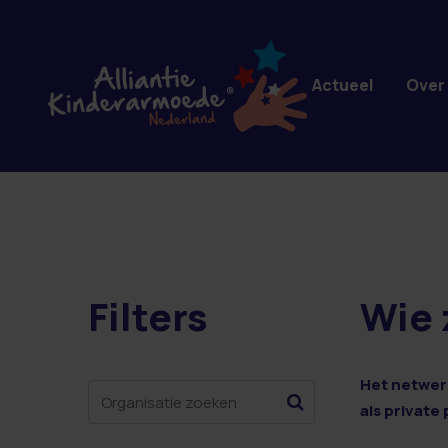
Overslaan en naar de inhoud gaan
Actueel
Over
Filters
Wie 
1 resultaten
Het netwerk
als private