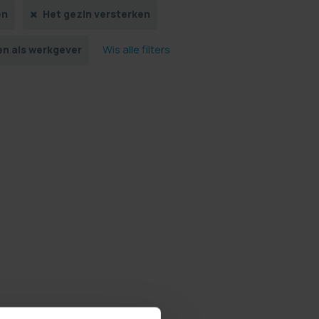
en
Het gezin versterken
Wis alle filters
n als werkgever