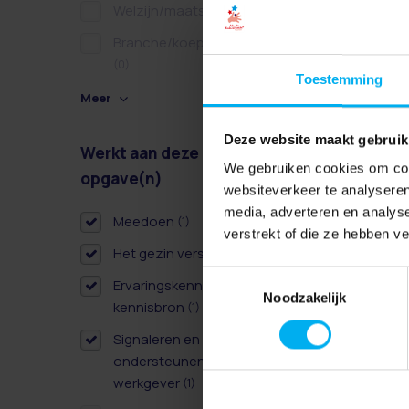
Welzijn/maatschappelijk
(0)
Branche/koepel/belangen
(0)
Toestemming
Meer
Deze website maakt gebruik
Werkt aan deze
Wissen
We gebruiken cookies om cont
opgave(n)
websiteverkeer te analyseren
media, adverteren en analys
Meedoen
(1)
verstrekt of die ze hebben v
Het gezin versterken
(1)
Toestemmingsselectie
Ervaringskennis als derde
Noodzakelijk
kennisbron
(1)
Signaleren en
ondersteunen als
werkgever
(1)