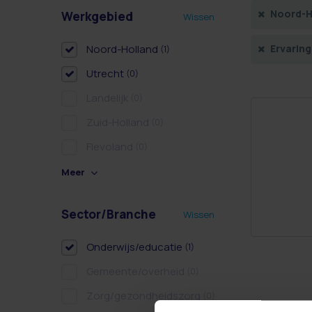
Noord-H
Werkgebied
Wissen
Noord-Holland
Ervaring
(1)
Utrecht
(0)
Landelijk
(0)
Zuid-Holland
(0)
Flevoland
(0)
Meer
Sector/Branche
Wissen
Onderwijs/educatie
(1)
Gemeente/overheid
(0)
Zorg/gezondheidszorg
(0)