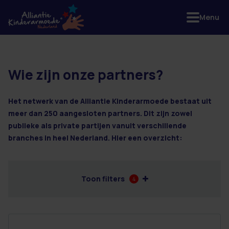
Menu
Wie zijn onze partners?
2 resultaten
Het netwerk van de Alliantie Kinderarmoede bestaat uit
meer dan 250 aangesloten partners. Dit zijn zowel
publieke als private partijen vanuit verschillende
branches in heel Nederland. Hier een overzicht:
Toon filters
4