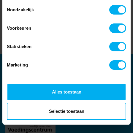
Toestemmingsselectie
Noodzakelijk
Voorkeuren
Home
Partners
Statistieken
Marketing
Partners
Kernpartners:
Alles toestaan
Selectie toestaan