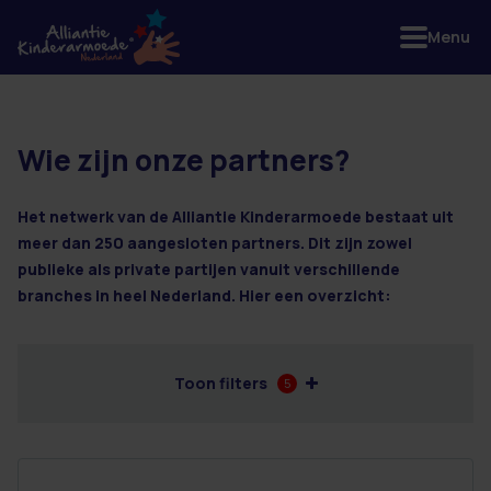
Menu
Wie zijn onze partners?
3 resultaten
Het netwerk van de Alliantie Kinderarmoede bestaat uit
meer dan 250 aangesloten partners. Dit zijn zowel
publieke als private partijen vanuit verschillende
branches in heel Nederland. Hier een overzicht:
Toon filters
5