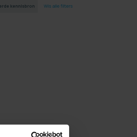
Wis alle filters
derde kennisbron