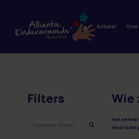
Overslaan en naar de inhoud gaan
Actueel
Over
Filters
Wie 
1 resultaten
Het netwerk
als private