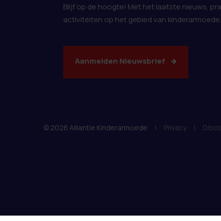
Blijf op de hoogte! Met het laatste nieuws, pr
activiteiten op het gebied van kinderarmoede
Aanmelden Nieuwsbrief
© 2026 Alliantie Kinderarmoede
|
Privacy
|
Discl