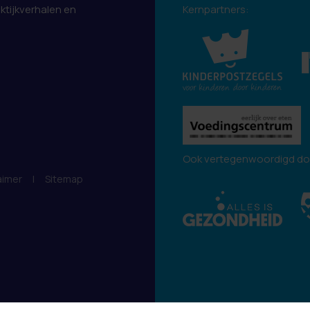
aktijkverhalen en
Kernpartners:
.
Ook vertegenwoordigd do
aimer
|
Sitemap