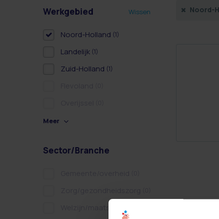
Noord-H
Werkgebied
Wissen
Noord-Holland
(1)
Landelijk
(1)
Zuid-Holland
(1)
Flevoland
(0)
Overijssel
(0)
Meer
Sector/Branche
Gemeente/overheid
(0)
Zorg/gezondheidszorg
(0)
Welzijn/maatschappelijk
(0)