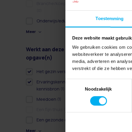
Branche/koepel/belangen
(0)
Toestemming
Onderwijs/educatie
(1)
Meer
Deze website maakt gebruik
We gebruiken cookies om cont
Werkt aan deze
Wissen
websiteverkeer te analyseren
opgave(n)
media, adverteren en analys
verstrekt of die ze hebben v
Het gezin versterken
(1)
Ervaringskennis als derde
Toestemmingsselectie
kennisbron
(1)
Noodzakelijk
Meedoen
(1)
Een fijn thuis
(0)
Een gezonde dag
(1)
Meer