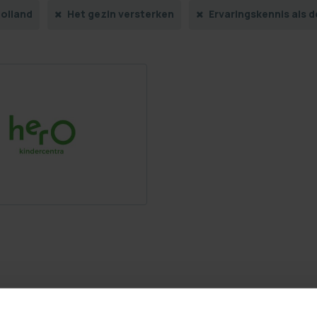
olland
Het gezin versterken
Ervaringskennis als 