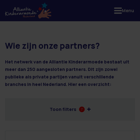
Menu
Wie zijn onze partners?
2 resultaten
Het netwerk van de Alliantie Kinderarmoede bestaat uit
meer dan 250 aangesloten partners. Dit zijn zowel
publieke als private partijen vanuit verschillende
branches in heel Nederland. Hier een overzicht:
Toon filters
7