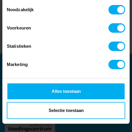
Toestemmingsselectie
Noodzakelijk
Voorkeuren
Home
Partners
Statistieken
Marketing
Partners
Kernpartners:
Alles toestaan
Selectie toestaan