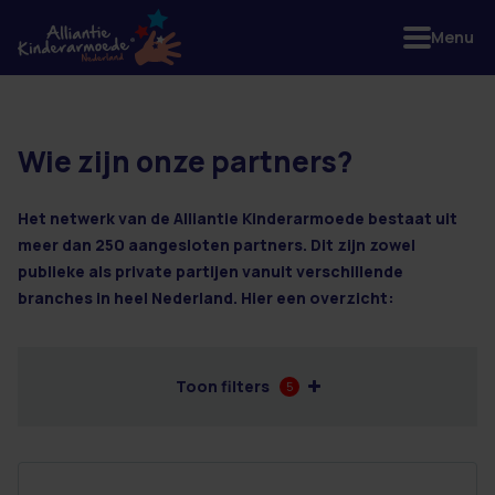
Menu
Wie zijn onze partners?
2 resultaten
Het netwerk van de Alliantie Kinderarmoede bestaat uit
meer dan 250 aangesloten partners. Dit zijn zowel
publieke als private partijen vanuit verschillende
branches in heel Nederland. Hier een overzicht:
Toon filters
5