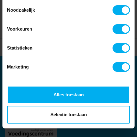
Toestemmingsselectie
Noodzakelijk
Voorkeuren
Home
Partners
Statistieken
Marketing
Partners
Kernpartners:
Alles toestaan
Selectie toestaan