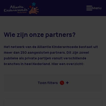
Menu
Wie zijn onze partners?
3 resultaten
Het netwerk van de Alliantie Kinderarmoede bestaat uit
meer dan 250 aangesloten partners. Dit zijn zowel
publieke als private partijen vanuit verschillende
branches in heel Nederland. Hier een overzicht:
Toon filters
5