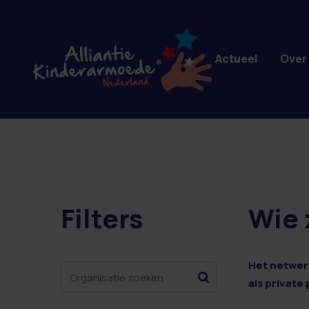
Overslaan en naar de inhoud gaan
Actueel
Over
Filters
Wie 
3 resultaten
Het netwerk
als private