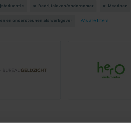
js/educatie
Bedrijfsleven/ondernemer
Meedoen
Wis alle filters
ren en ondersteunen als werkgever