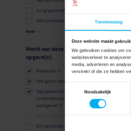
Gemeente/overheid
(1)
Zorg/gezondheidszorg
(1)
Welzijn/maatschappelijk
(1)
Toestemming
Meer
Deze website maakt gebruik
Werkt aan deze
Wissen
We gebruiken cookies om cont
opgave(n)
websiteverkeer te analyseren
media, adverteren en analys
Meedoen
(1)
verstrekt of die ze hebben v
Het gezin versterken
(3)
Toestemmingsselectie
Signaleren en
Noodzakelijk
ondersteunen als
werkgever
(1)
Een fijn thuis
(0)
Een gezonde dag
(2)