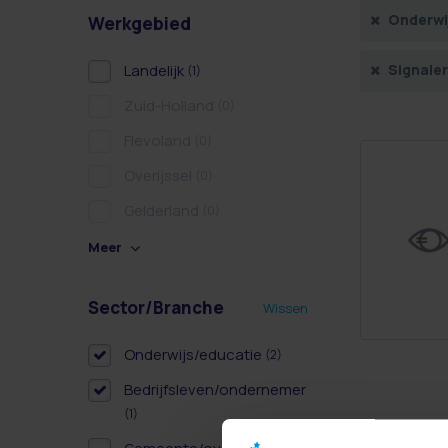
Onderwi
Werkgebied
Landelijk
Signale
(1)
Zuid-Holland
(0)
Flevoland
(0)
Overijssel
(0)
Gelderland
(0)
Meer
Sector/Branche
Wissen
Onderwijs/educatie
(2)
Bedrijfsleven/ondernemer
(1)