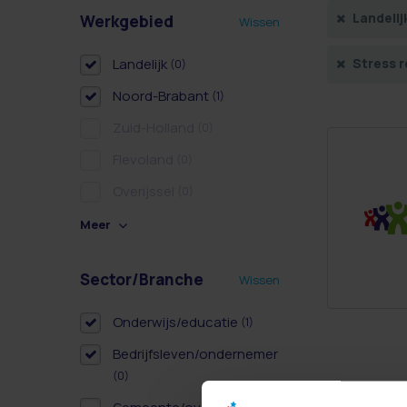
Landelij
Werkgebied
Wissen
Landelijk
Stress 
(0)
Noord-Brabant
(1)
Zuid-Holland
(0)
Flevoland
(0)
Overijssel
(0)
Meer
Sector/Branche
Wissen
Onderwijs/educatie
(1)
Bedrijfsleven/ondernemer
(0)