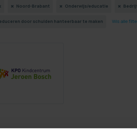
k
Noord-Brabant
Onderwijs/educatie
Bedri
Wis alle filt
reduceren door schulden hanteerbaar te maken