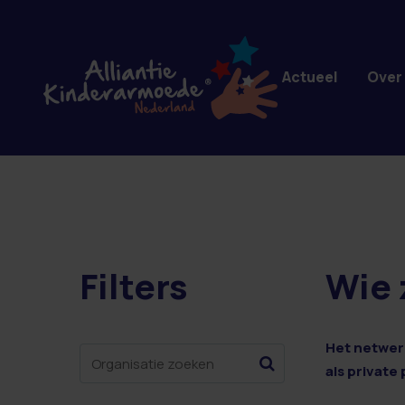
Overslaan en naar de inhoud gaan
Actueel
Over
Filters
Wie 
1 resultaten
Het netwerk
als private