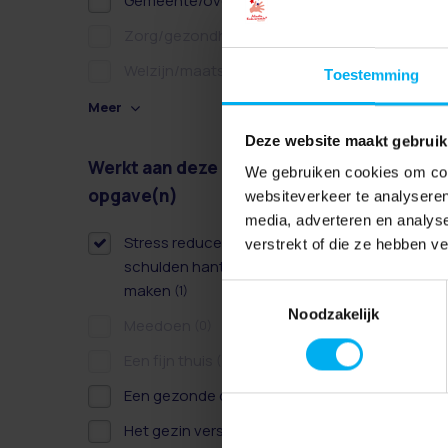
Gemeente/overheid
(1)
Zorg/gezondheidszorg
(0)
Welzijn/maatschappelijk
(0)
Toestemming
Meer
Deze website maakt gebruik
Werkt aan deze
Wissen
We gebruiken cookies om cont
opgave(n)
websiteverkeer te analyseren
media, adverteren en analys
Stress reduceren door
verstrekt of die ze hebben v
schulden hanteerbaar te
maken
(1)
Toestemmingsselectie
Noodzakelijk
Meedoen
(0)
Een fijn thuis
(0)
Een gezonde dag
(1)
Het gezin versterken
(2)