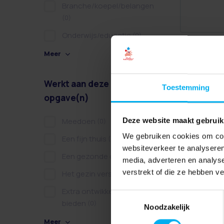
Branche/koepel/belangen
(0)
Onderwijs/educatie
(0)
Meer
Werkt aan deze
Toestemming
opgave(n)
Meedoen
Deze website maakt gebruik
(0)
We gebruiken cookies om cont
Een fijn thuis
(0)
websiteverkeer te analyseren
Een gezonde dag
(0)
media, adverteren en analys
verstrekt of die ze hebben v
Het gezin versterken
(0)
Extra ontwikkelkansen
Toestemmingsselectie
bieden
(0)
Noodzakelijk
Meer