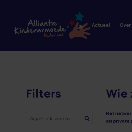
Overslaan en naar de inhoud gaan
Actueel
Over
Filters
Wie 
14 resultaten
Het netwerk
als private