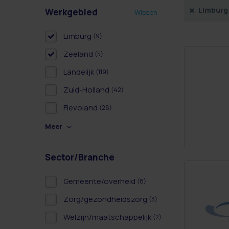
Limburg
Werkgebied
Wissen
Limburg
(9)
Zeeland
(5)
Landelijk
(119)
Zuid-Holland
(42)
Flevoland
(28)
Meer
Sector/Branche
Gemeente/overheid
(8)
Zorg/gezondheidszorg
(3)
Welzijn/maatschappelijk
(2)