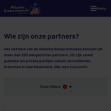
Menu
Wie zijn onze partners?
96 resultaten
Het netwerk van de Alliantie Kinderarmoede bestaat uit
meer dan 250 aangesloten partners. Dit zijn zowel
publieke als private partijen vanuit verschillende
branches in heel Nederland. Hier een overzicht:
Toon filters
2