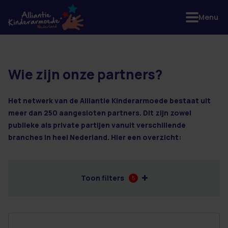
Menu
Wie zijn onze partners?
22 resultaten
Het netwerk van de Alliantie Kinderarmoede bestaat uit
meer dan 250 aangesloten partners. Dit zijn zowel
publieke als private partijen vanuit verschillende
branches in heel Nederland. Hier een overzicht:
Toon filters
5