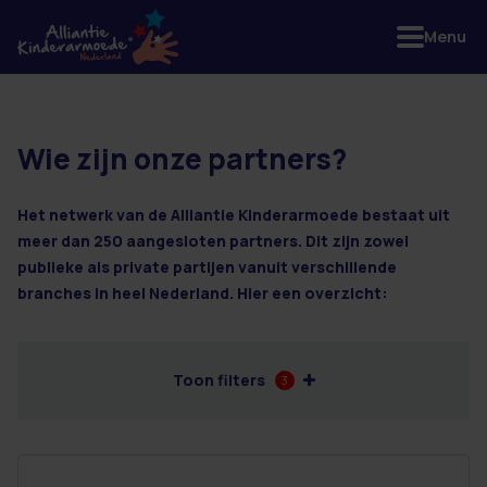
Menu
Wie zijn onze partners?
2 resultaten
Het netwerk van de Alliantie Kinderarmoede bestaat uit
meer dan 250 aangesloten partners. Dit zijn zowel
publieke als private partijen vanuit verschillende
branches in heel Nederland. Hier een overzicht:
Toon filters
3