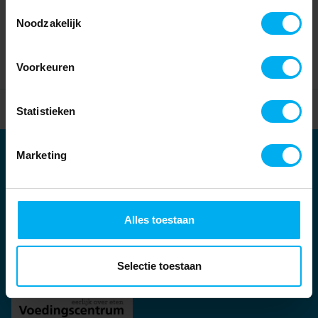
Toestemmingsselectie
Noodzakelijk
Voorkeuren
Home
Partners
Statistieken
Marketing
Partners
Kernpartners:
Alles toestaan
Selectie toestaan