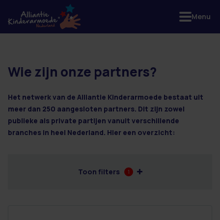
Menu
Wie zijn onze partners?
4 resultaten
Het netwerk van de Alliantie Kinderarmoede bestaat uit
meer dan 250 aangesloten partners. Dit zijn zowel
publieke als private partijen vanuit verschillende
branches in heel Nederland. Hier een overzicht:
Toon filters
1