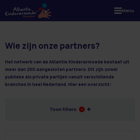
Menu
Wie zijn onze partners?
39 resultaten
Het netwerk van de Alliantie Kinderarmoede bestaat uit
meer dan 250 aangesloten partners. Dit zijn zowel
publieke als private partijen vanuit verschillende
branches in heel Nederland. Hier een overzicht:
Toon filters
4