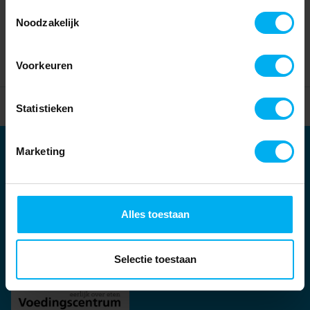
Toestemmingsselectie
Noodzakelijk
Voorkeuren
Home
Partners
Statistieken
Marketing
Partners
Kernpartners:
Alles toestaan
Selectie toestaan