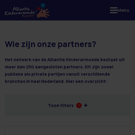
Menu
Wie zijn onze partners?
2 resultaten
Het netwerk van de Alliantie Kinderarmoede bestaat uit
meer dan 250 aangesloten partners. Dit zijn zowel
publieke als private partijen vanuit verschillende
branches in heel Nederland. Hier een overzicht:
Toon filters
3