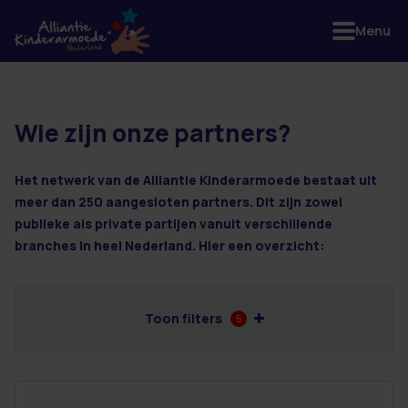
Menu
Wie zijn onze partners?
57 resultaten
Het netwerk van de Alliantie Kinderarmoede bestaat uit
meer dan 250 aangesloten partners. Dit zijn zowel
publieke als private partijen vanuit verschillende
branches in heel Nederland. Hier een overzicht:
Toon filters
5