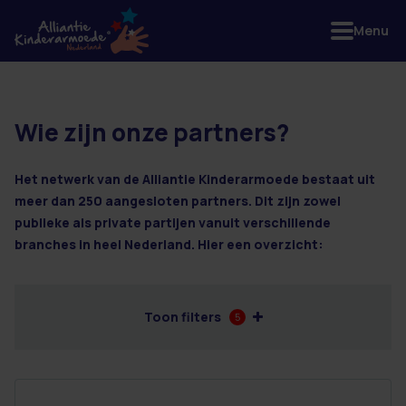
Menu
Wie zijn onze partners?
11 resultaten
Het netwerk van de Alliantie Kinderarmoede bestaat uit
meer dan 250 aangesloten partners. Dit zijn zowel
publieke als private partijen vanuit verschillende
branches in heel Nederland. Hier een overzicht:
Toon filters
5