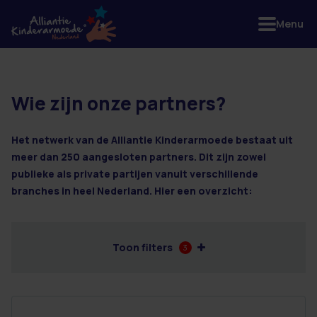
Menu
Wie zijn onze partners?
2 resultaten
Het netwerk van de Alliantie Kinderarmoede bestaat uit
meer dan 250 aangesloten partners. Dit zijn zowel
publieke als private partijen vanuit verschillende
branches in heel Nederland. Hier een overzicht:
Toon filters
3