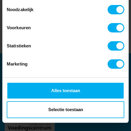
Toestemmingsselectie
Noodzakelijk
Voorkeuren
Home
Partners
Statistieken
Marketing
Partners
Kernpartners:
Alles toestaan
Selectie toestaan