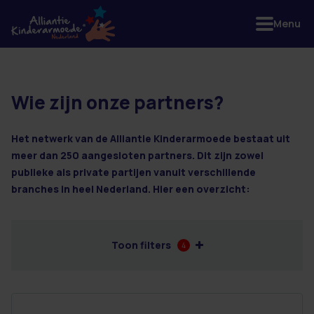
Menu
Wie zijn onze partners?
6 resultaten
Het netwerk van de Alliantie Kinderarmoede bestaat uit
meer dan 250 aangesloten partners. Dit zijn zowel
publieke als private partijen vanuit verschillende
branches in heel Nederland. Hier een overzicht:
Toon filters
4