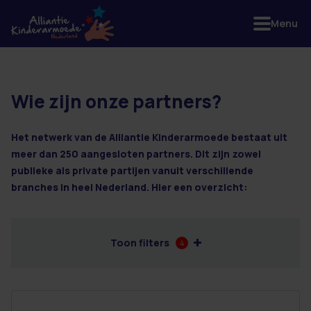
Menu
Wie zijn onze partners?
95 resultaten
Het netwerk van de Alliantie Kinderarmoede bestaat uit
meer dan 250 aangesloten partners. Dit zijn zowel
publieke als private partijen vanuit verschillende
branches in heel Nederland. Hier een overzicht:
Toon filters
4