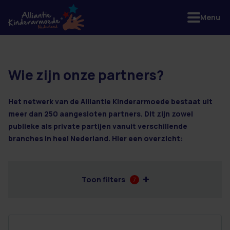
Menu
Wie zijn onze partners?
30 resultaten
Het netwerk van de Alliantie Kinderarmoede bestaat uit
meer dan 250 aangesloten partners. Dit zijn zowel
publieke als private partijen vanuit verschillende
branches in heel Nederland. Hier een overzicht:
Toon filters
7