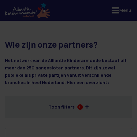
Menu
Wie zijn onze partners?
13 resultaten
Het netwerk van de Alliantie Kinderarmoede bestaat uit
meer dan 250 aangesloten partners. Dit zijn zowel
publieke als private partijen vanuit verschillende
branches in heel Nederland. Hier een overzicht:
Toon filters
6