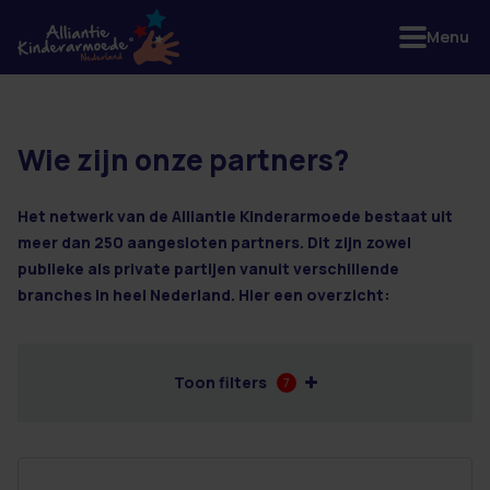
Menu
Wie zijn onze partners?
41 resultaten
Het netwerk van de Alliantie Kinderarmoede bestaat uit
meer dan 250 aangesloten partners. Dit zijn zowel
publieke als private partijen vanuit verschillende
branches in heel Nederland. Hier een overzicht:
Toon filters
7