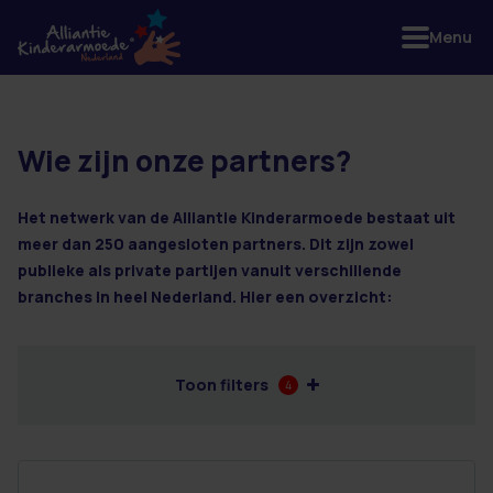
Menu
Wie zijn onze partners?
14 resultaten
Het netwerk van de Alliantie Kinderarmoede bestaat uit
meer dan 250 aangesloten partners. Dit zijn zowel
publieke als private partijen vanuit verschillende
branches in heel Nederland. Hier een overzicht:
Toon filters
4