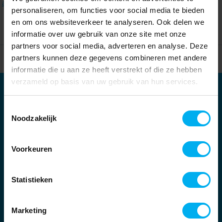
alle filters
.
personaliseren, om functies voor social media te bieden
en om ons websiteverkeer te analyseren. Ook delen we
informatie over uw gebruik van onze site met onze
partners voor social media, adverteren en analyse. Deze
partners kunnen deze gegevens combineren met andere
Home
Partners
informatie die u aan ze heeft verstrekt of die ze hebben
verzameld op basis van uw gebruik van hun services.
Partners
Toestemmingsselectie
Kernpartners:
Noodzakelijk
Voorkeuren
Statistieken
Marketing