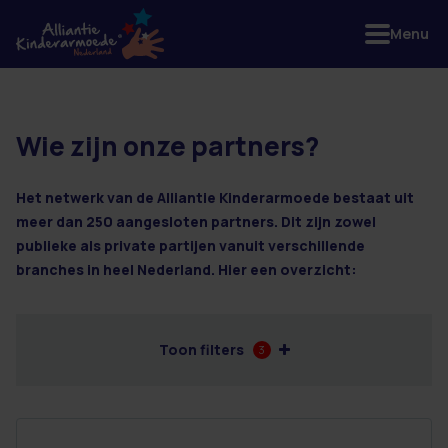
Menu
Wie zijn onze partners?
149 resultaten
Het netwerk van de Alliantie Kinderarmoede bestaat uit
meer dan 250 aangesloten partners. Dit zijn zowel
publieke als private partijen vanuit verschillende
branches in heel Nederland. Hier een overzicht:
Toon filters
3