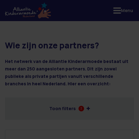
Menu
Wie zijn onze partners?
2 resultaten
Het netwerk van de Alliantie Kinderarmoede bestaat uit
meer dan 250 aangesloten partners. Dit zijn zowel
publieke als private partijen vanuit verschillende
branches in heel Nederland. Hier een overzicht:
Toon filters
3