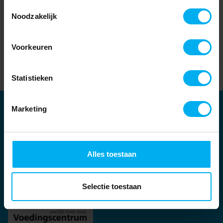
Toestemmingsselectie
Noodzakelijk
Voorkeuren
Home
Partners
Statistieken
Marketing
Partners
Kernpartners:
Alles toestaan
Selectie toestaan