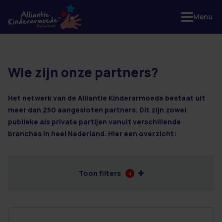
Menu
Wie zijn onze partners?
13 resultaten
Het netwerk van de Alliantie Kinderarmoede bestaat uit
meer dan 250 aangesloten partners. Dit zijn zowel
publieke als private partijen vanuit verschillende
branches in heel Nederland. Hier een overzicht:
Toon filters
4