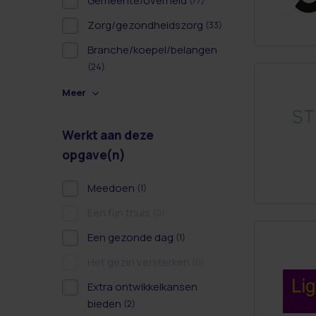
Gemeente/overheid
(77)
Zorg/gezondheidszorg
(33)
Branche/koepel/belangen
(24)
Meer
Werkt aan deze
opgave(n)
Meedoen
(1)
Een fijn thuis
(0)
Een gezonde dag
(1)
Het gezin versterken
(0)
Extra ontwikkelkansen
bieden
(2)