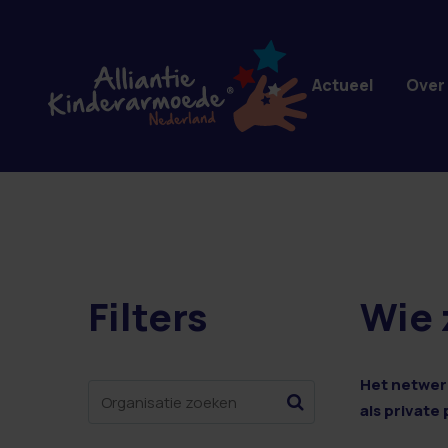
Overslaan en naar de inhoud gaan
Actueel
Over
Filters
Wie 
100 resultaten
Het netwerk
als private