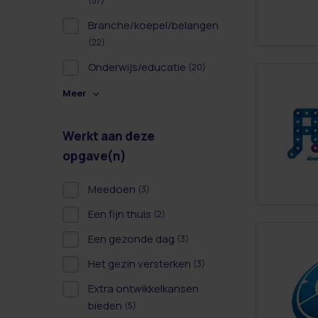
(57)
Branche/koepel/belangen
(22)
Onderwijs/educatie
(20)
Meer
Werkt aan deze
opgave(n)
Meedoen
(3)
Een fijn thuis
(2)
Een gezonde dag
(3)
Het gezin versterken
(3)
Extra ontwikkelkansen
bieden
(5)