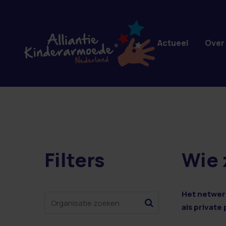
Overslaan en naar de inhoud gaan
Actueel
Over
Filters
Wie 
212 resultaten
Het netwerk
als private