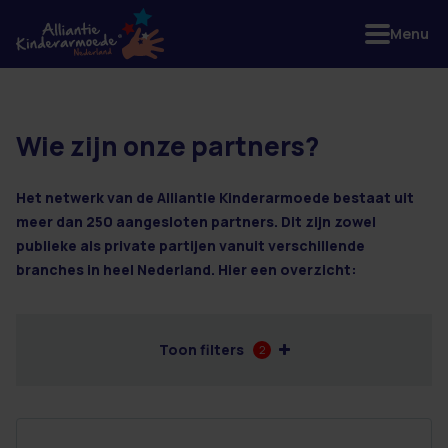
Menu
Wie zijn onze partners?
2 resultaten
Het netwerk van de Alliantie Kinderarmoede bestaat uit
meer dan 250 aangesloten partners. Dit zijn zowel
publieke als private partijen vanuit verschillende
branches in heel Nederland. Hier een overzicht:
Toon filters
2