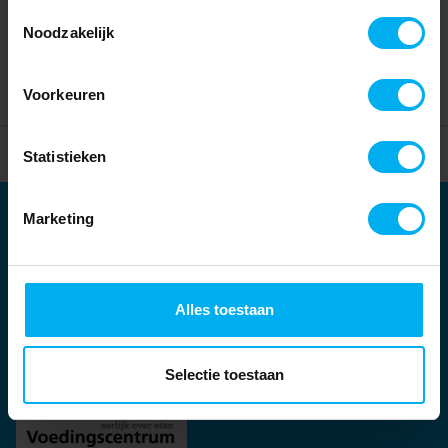
Toestemmingsselectie
Noodzakelijk
Voorkeuren
Home
Partners
Statistieken
Marketing
Partners
Kernpartners:
Alles toestaan
Selectie toestaan