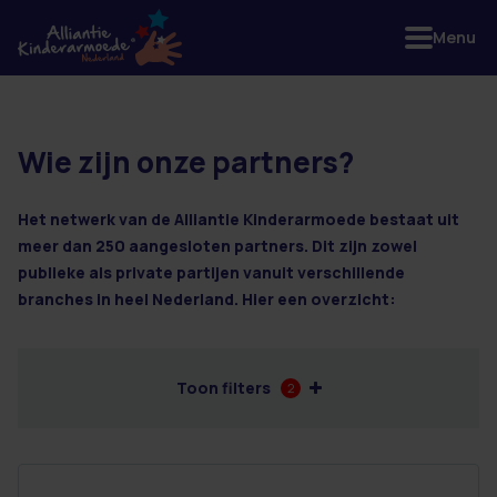
Menu
Wie zijn onze partners?
54 resultaten
Het netwerk van de Alliantie Kinderarmoede bestaat uit
meer dan 250 aangesloten partners. Dit zijn zowel
publieke als private partijen vanuit verschillende
branches in heel Nederland. Hier een overzicht:
Toon filters
2