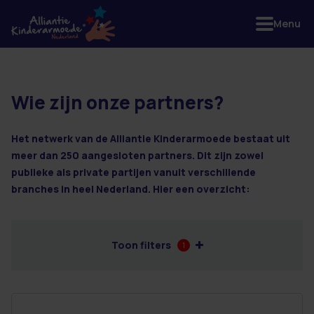
Menu
Wie zijn onze partners?
77 resultaten
Het netwerk van de Alliantie Kinderarmoede bestaat uit
meer dan 250 aangesloten partners. Dit zijn zowel
publieke als private partijen vanuit verschillende
branches in heel Nederland. Hier een overzicht:
Toon filters
1