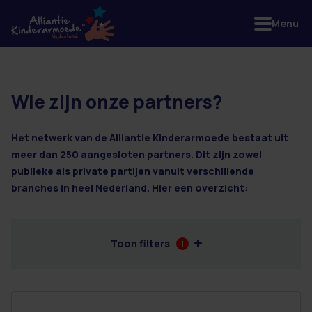
Menu
Wie zijn onze partners?
27 resultaten
Het netwerk van de Alliantie Kinderarmoede bestaat uit
meer dan 250 aangesloten partners. Dit zijn zowel
publieke als private partijen vanuit verschillende
branches in heel Nederland. Hier een overzicht:
Toon filters
1