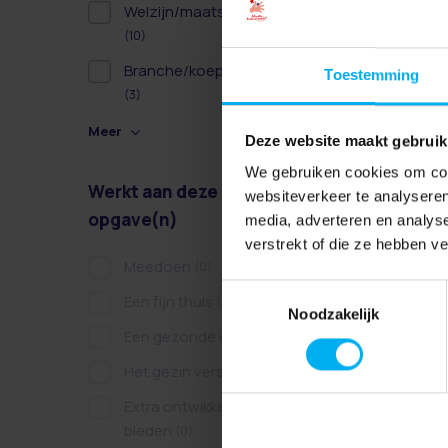
Welzijn/maatschappelijk
(10)
Branche/koepel/belangen
Toestemming
(3)
Meer
Deze website maakt gebruik
We gebruiken cookies om cont
Werkt aan deze
websiteverkeer te analyseren
opgave(n)
media, adverteren en analys
verstrekt of die ze hebben v
Meedoen
(0)
Toestemmingsselectie
Een fijn thuis
(0)
Noodzakelijk
Een gezonde dag
(0)
Het gezin versterken
(0)
Extra ontwikkelkansen
bieden
(0)