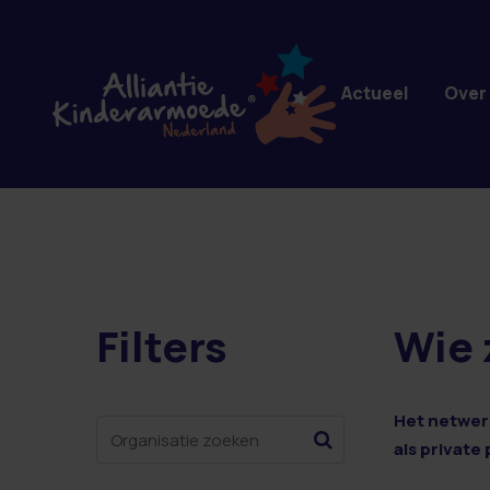
Overslaan en naar de inhoud gaan
Actueel
Over
Filters
Wie 
10 resultaten
Het netwerk
als private