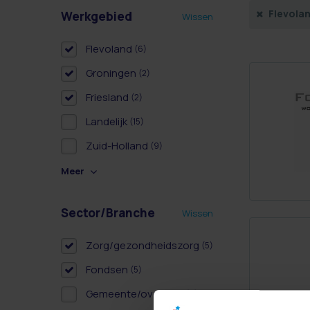
Flevola
Werkgebied
Wissen
Flevoland
(6)
Groningen
(2)
Friesland
(2)
Landelijk
(15)
Zuid-Holland
(9)
Meer
Sector/Branche
Wissen
Zorg/gezondheidszorg
(5)
Fondsen
(5)
Gemeente/overheid
(6)