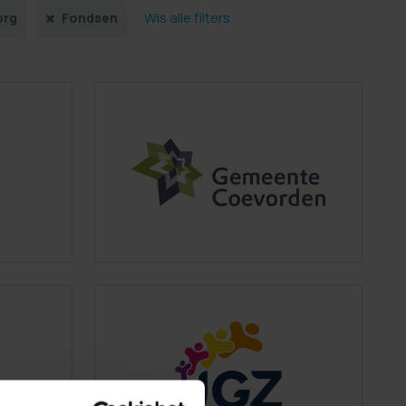
Wis alle filters
org
Fondsen