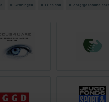
nd
Groningen
Friesland
Zorg/gezondheidsz