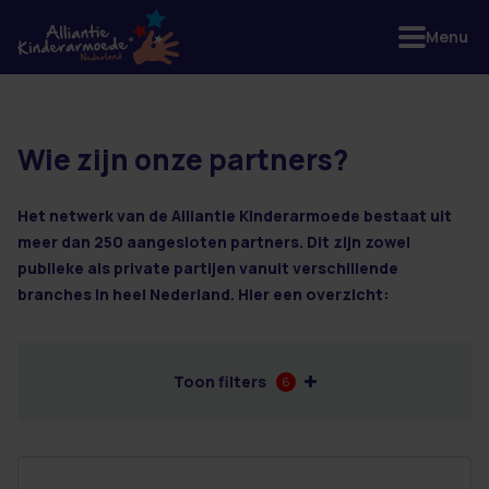
Menu
Wie zijn onze partners?
44 resultaten
Het netwerk van de Alliantie Kinderarmoede bestaat uit
meer dan 250 aangesloten partners. Dit zijn zowel
publieke als private partijen vanuit verschillende
branches in heel Nederland. Hier een overzicht:
Toon filters
6