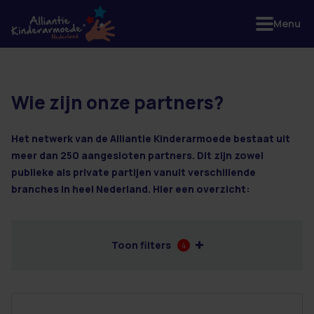
Menu
Wie zijn onze partners?
12 resultaten
Het netwerk van de Alliantie Kinderarmoede bestaat uit
meer dan 250 aangesloten partners. Dit zijn zowel
publieke als private partijen vanuit verschillende
branches in heel Nederland. Hier een overzicht:
Toon filters
4